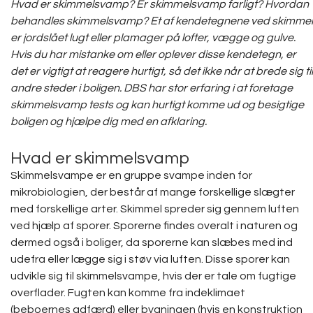
Hvad er skimmelsvamp? Er skimmelsvamp farligt? Hvordan
behandles skimmelsvamp? Et af kendetegnene ved skimmel
er jordslået lugt eller plamager på lofter, vægge og gulve.
Hvis du har mistanke om eller oplever disse kendetegn, er
det er vigtigt at reagere hurtigt, så det ikke når at brede sig til
andre steder i boligen. DBS har stor erfaring i at foretage
skimmelsvamp tests og kan hurtigt komme ud og besigtige
boligen og hjælpe dig med en afklaring.
Hvad er skimmelsvamp
Skimmelsvampe er en gruppe svampe inden for
mikrobiologien, der består af mange forskellige slægter
med forskellige arter. Skimmel spreder sig gennem luften
ved hjælp af sporer. Sporerne findes overalt i naturen og
dermed også i boliger, da sporerne kan slæbes med ind
udefra eller lægge sig i støv via luften. Disse sporer kan
udvikle sig til skimmelsvampe, hvis der er tale om fugtige
overflader. Fugten kan komme fra indeklimaet
(beboernes adfærd) eller bygningen (hvis en konstruktion