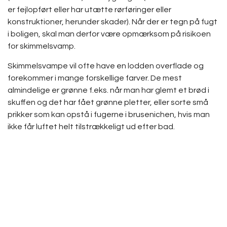
er fejlopført eller har utætte rørføringer eller
konstruktioner, herunder skader). Når der er tegn på fugt
i boligen, skal man derfor være opmærksom på risikoen
for skimmelsvamp.
Skimmelsvampe vil ofte have en lodden overflade og
forekommer i mange forskellige farver. De mest
almindelige er grønne f.eks. når man har glemt et brød i
skuffen og det har fået grønne pletter, eller sorte små
prikker som kan opstå i fugerne i brusenichen, hvis man
ikke får luftet helt tilstrækkeligt ud efter bad.