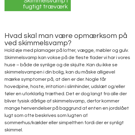
Skimmelsvamp i
fugtigt træværk
Hvad skal man være opmærksom på
ved skimmelsvamp?
Hold øje med plamager på lofter, vægge, møbler og gulv.
Skimmelsvamp kan vokse på de fleste flader vi har i vores
huse – både de synlige og de skjulte. Kan du ikke se
skimmelsvampen i din bolig, kan du måske alligevel
mærke symptomer på, at den er der. Nogle får
hovedpine, hoste, irritation i slimhinder, udslæt og/eller
føler en uforklarlig træthed. Det er dog langt fra alle der
bliver fysisk dårlige af skimmelsvamp, derfor kommer
mange henvendelser på baggrund af enten en jordslået
lugt som ofte beskrives som lugten af
sommerhus/kælder eller simpelthen fordi der er synligt
skimmel.